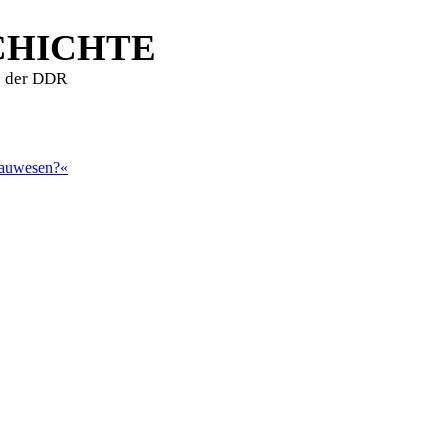
CHICHTE
e der DDR
Bauwesen?«