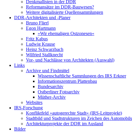
Denkmallisten in der DDR
Reformansätze im DDR-Bauwesen?
Weitere digitalisierte Quellensammlungen
DDR-Architekten und -Planer
Bruno Flierl
Egon Hartmann
»Wir ehemaligen Ostzonesen«
Fritz Kabus
Ludwig Krause
Heinz Schwarzbach
Wilfried Stallknecht
Vor- und Nachlässe von Architekten (Auswahl)
Links
Archive und Findmittel
Wissenschaftliche Sammlungen des IRS Erkner
Informationszentrum Plattenbau
Bundesarchiv
Ostberliner Fotoarchiv
Müther-Archiv
Websites
IRS-Forschung
Konfliktfeld »autogerechte Stadt« (IRS-Leitprojekt)
Stadtbild und Stadtstrukturen im Zeichen des Automobils
Architekturprojekte der DDR im Ausland
Bilder