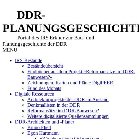
DDR-
PLANUNGSGESCHICHT
Portal des IRS Erkner zur Bau- und
Planungsgeschichte der DDR
MENU
IRS-Bestände
Beständeübersicht
Findbücher aus dem Projekt »Reformansätze im DDR-
Bauwesen?«
Zeichnungen, Karten und Pläne: DigiPEER
Fund des Monats
Digitale Ressourcen
Architekturprojekte der DDR im Ausland
Denkmallisten in der DDR
Reformansätze im DDR-Bauwesen?
Weitere digitalisierte Quellensammlungen
DDR-Architekten und -Planer
Bruno Flierl
Egon Hartmann
»Wir ehemaligen Ostzonesen«