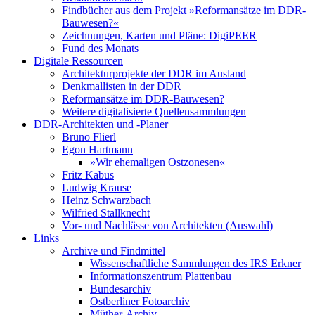
Findbücher aus dem Projekt »Reformansätze im DDR-
Bauwesen?«
Zeichnungen, Karten und Pläne: DigiPEER
Fund des Monats
Digitale Ressourcen
Architekturprojekte der DDR im Ausland
Denkmallisten in der DDR
Reformansätze im DDR-Bauwesen?
Weitere digitalisierte Quellensammlungen
DDR-Architekten und -Planer
Bruno Flierl
Egon Hartmann
»Wir ehemaligen Ostzonesen«
Fritz Kabus
Ludwig Krause
Heinz Schwarzbach
Wilfried Stallknecht
Vor- und Nachlässe von Architekten (Auswahl)
Links
Archive und Findmittel
Wissenschaftliche Sammlungen des IRS Erkner
Informationszentrum Plattenbau
Bundesarchiv
Ostberliner Fotoarchiv
Müther-Archiv