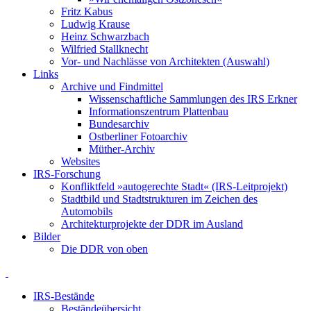
Fritz Kabus
Ludwig Krause
Heinz Schwarzbach
Wilfried Stallknecht
Vor- und Nachlässe von Architekten (Auswahl)
Links
Archive und Findmittel
Wissenschaftliche Sammlungen des IRS Erkner
Informationszentrum Plattenbau
Bundesarchiv
Ostberliner Fotoarchiv
Müther-Archiv
Websites
IRS-Forschung
Konfliktfeld »autogerechte Stadt« (IRS-Leitprojekt)
Stadtbild und Stadtstrukturen im Zeichen des
Automobils
Architekturprojekte der DDR im Ausland
Bilder
Die DDR von oben
IRS-Bestände
Beständeübersicht