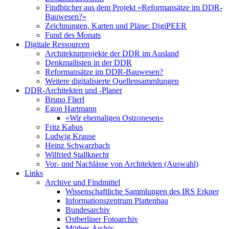
Findbücher aus dem Projekt »Reformansätze im DDR-
Bauwesen?«
Zeichnungen, Karten und Pläne: DigiPEER
Fund des Monats
Digitale Ressourcen
Architekturprojekte der DDR im Ausland
Denkmallisten in der DDR
Reformansätze im DDR-Bauwesen?
Weitere digitalisierte Quellensammlungen
DDR-Architekten und -Planer
Bruno Flierl
Egon Hartmann
»Wir ehemaligen Ostzonesen«
Fritz Kabus
Ludwig Krause
Heinz Schwarzbach
Wilfried Stallknecht
Vor- und Nachlässe von Architekten (Auswahl)
Links
Archive und Findmittel
Wissenschaftliche Sammlungen des IRS Erkner
Informationszentrum Plattenbau
Bundesarchiv
Ostberliner Fotoarchiv
Müther-Archiv