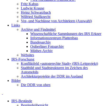
Fritz Kabus
Ludwig Krause
Heinz Schwarzbach
Wilfried Stallknecht
Vor- und Nachlässe von Architekten (Auswahl)
Links
Archive und Findmittel
Wissenschaftliche Sammlungen des IRS Erkner
Informationszentrum Plattenbau
Bundesarchiv
Ostberliner Fotoarchiv
Müther-Archiv
Websites
IRS-Forschung
Konfliktfeld »autogerechte Stadt« (IRS-Leitprojekt)
Stadtbild und Stadtstrukturen im Zeichen des
Automobils
Architekturprojekte der DDR im Ausland
Bilder
Die DDR von oben
IRS-Bestände
Beständeübersicht