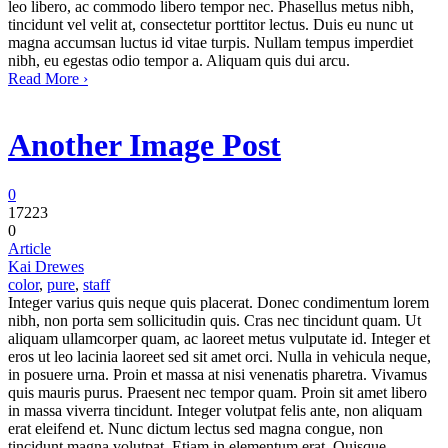
leo libero, ac commodo libero tempor nec. Phasellus metus nibh,
tincidunt vel velit at, consectetur porttitor lectus. Duis eu nunc ut
magna accumsan luctus id vitae turpis. Nullam tempus imperdiet
nibh, eu egestas odio tempor a. Aliquam quis dui arcu.
Read More ›
Another Image Post
0
17223
0
Article
Kai Drewes
color
,
pure
,
staff
Integer varius quis neque quis placerat. Donec condimentum lorem
nibh, non porta sem sollicitudin quis. Cras nec tincidunt quam. Ut
aliquam ullamcorper quam, ac laoreet metus vulputate id. Integer et
eros ut leo lacinia laoreet sed sit amet orci. Nulla in vehicula neque,
in posuere urna. Proin et massa at nisi venenatis pharetra. Vivamus
quis mauris purus. Praesent nec tempor quam. Proin sit amet libero
in massa viverra tincidunt. Integer volutpat felis ante, non aliquam
erat eleifend et. Nunc dictum lectus sed magna congue, non
tincidunt magna volutpat. Etiam in elementum erat. Quisque