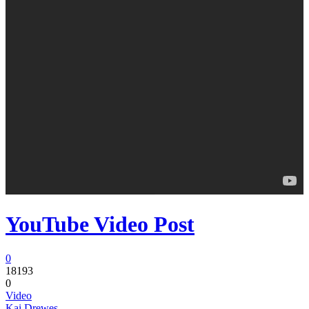
YouTube Video Post
0
18193
0
Video
Kai Drewes