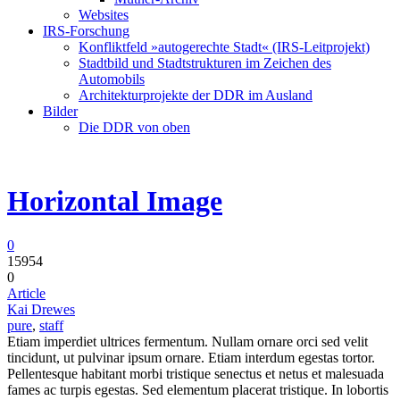
Websites
IRS-Forschung
Konfliktfeld »autogerechte Stadt« (IRS-Leitprojekt)
Stadtbild und Stadtstrukturen im Zeichen des
Automobils
Architekturprojekte der DDR im Ausland
Bilder
Die DDR von oben
Horizontal Image
0
15954
0
Article
Kai Drewes
pure
,
staff
Etiam imperdiet ultrices fermentum. Nullam ornare orci sed velit
tincidunt, ut pulvinar ipsum ornare. Etiam interdum egestas tortor.
Pellentesque habitant morbi tristique senectus et netus et malesuada
fames ac turpis egestas. Sed elementum placerat tristique. In lobortis