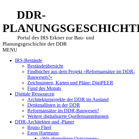
DDR-
PLANUNGSGESCHICHT
Portal des IRS Erkner zur Bau- und
Planungsgeschichte der DDR
MENU
IRS-Bestände
Beständeübersicht
Findbücher aus dem Projekt »Reformansätze im DDR-
Bauwesen?«
Zeichnungen, Karten und Pläne: DigiPEER
Fund des Monats
Digitale Ressourcen
Architekturprojekte der DDR im Ausland
Denkmallisten in der DDR
Reformansätze im DDR-Bauwesen?
Weitere digitalisierte Quellensammlungen
DDR-Architekten und -Planer
Bruno Flierl
Egon Hartmann
»Wir ehemaligen Ostzonesen«