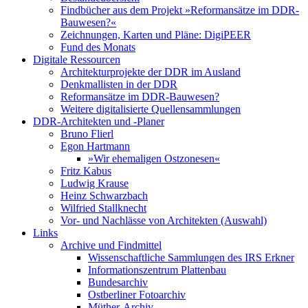
Findbücher aus dem Projekt »Reformansätze im DDR-
Bauwesen?«
Zeichnungen, Karten und Pläne: DigiPEER
Fund des Monats
Digitale Ressourcen
Architekturprojekte der DDR im Ausland
Denkmallisten in der DDR
Reformansätze im DDR-Bauwesen?
Weitere digitalisierte Quellensammlungen
DDR-Architekten und -Planer
Bruno Flierl
Egon Hartmann
»Wir ehemaligen Ostzonesen«
Fritz Kabus
Ludwig Krause
Heinz Schwarzbach
Wilfried Stallknecht
Vor- und Nachlässe von Architekten (Auswahl)
Links
Archive und Findmittel
Wissenschaftliche Sammlungen des IRS Erkner
Informationszentrum Plattenbau
Bundesarchiv
Ostberliner Fotoarchiv
Müther-Archiv