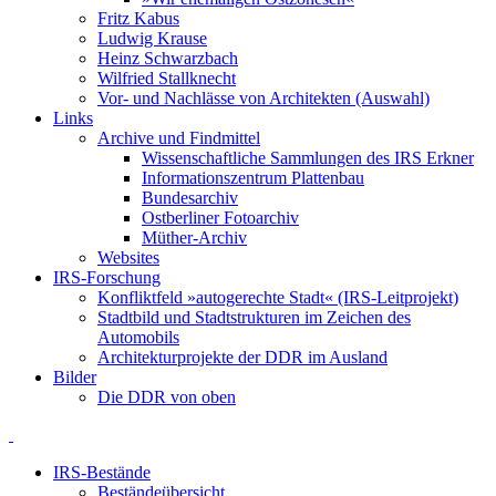
Fritz Kabus
Ludwig Krause
Heinz Schwarzbach
Wilfried Stallknecht
Vor- und Nachlässe von Architekten (Auswahl)
Links
Archive und Findmittel
Wissenschaftliche Sammlungen des IRS Erkner
Informationszentrum Plattenbau
Bundesarchiv
Ostberliner Fotoarchiv
Müther-Archiv
Websites
IRS-Forschung
Konfliktfeld »autogerechte Stadt« (IRS-Leitprojekt)
Stadtbild und Stadtstrukturen im Zeichen des
Automobils
Architekturprojekte der DDR im Ausland
Bilder
Die DDR von oben
IRS-Bestände
Beständeübersicht