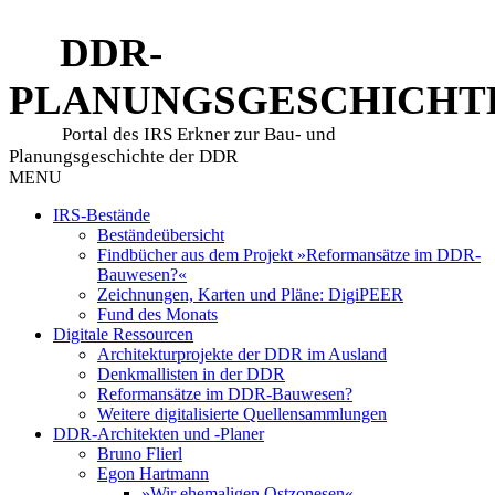
DDR-
PLANUNGSGESCHICHT
Portal des IRS Erkner zur Bau- und
Planungsgeschichte der DDR
MENU
IRS-Bestände
Beständeübersicht
Findbücher aus dem Projekt »Reformansätze im DDR-
Bauwesen?«
Zeichnungen, Karten und Pläne: DigiPEER
Fund des Monats
Digitale Ressourcen
Architekturprojekte der DDR im Ausland
Denkmallisten in der DDR
Reformansätze im DDR-Bauwesen?
Weitere digitalisierte Quellensammlungen
DDR-Architekten und -Planer
Bruno Flierl
Egon Hartmann
»Wir ehemaligen Ostzonesen«