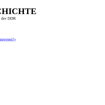
CHICHTE
e der DDR
Bauwesen?«