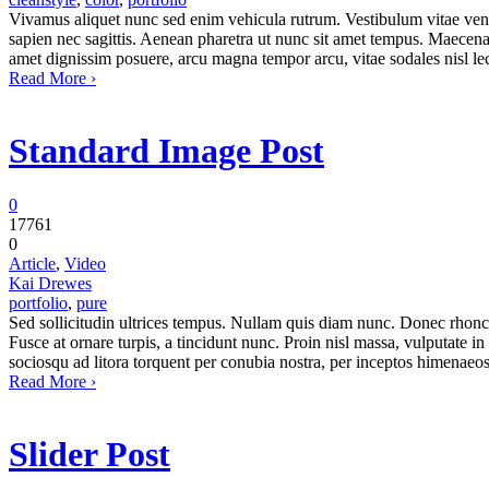
Vivamus aliquet nunc sed enim vehicula rutrum. Vestibulum vitae venena
sapien nec sagittis. Aenean pharetra ut nunc sit amet tempus. Maecenas eu
amet dignissim posuere, arcu magna tempor arcu, vitae sodales nisl lect
Read More ›
Standard Image Post
0
17761
0
Article
,
Video
Kai Drewes
portfolio
,
pure
Sed sollicitudin ultrices tempus. Nullam quis diam nunc. Donec rhoncus
Fusce at ornare turpis, a tincidunt nunc. Proin nisl massa, vulputate in l
sociosqu ad litora torquent per conubia nostra, per inceptos himenaeo
Read More ›
Slider Post