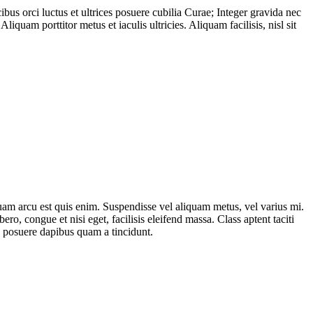
us orci luctus et ultrices posuere cubilia Curae; Integer gravida nec
iquam porttitor metus et iaculis ultricies. Aliquam facilisis, nisl sit
quam arcu est quis enim. Suspendisse vel aliquam metus, vel varius mi.
bero, congue et nisi eget, facilisis eleifend massa. Class aptent taciti
a posuere dapibus quam a tincidunt.