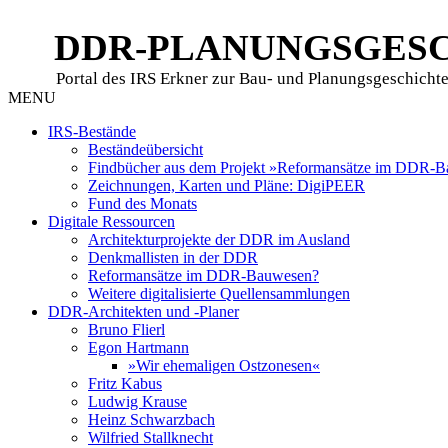
DDR-PLANUNGSGES
Portal des IRS Erkner zur Bau- und Planungsgeschicht
MENU
IRS-Bestände
Beständeübersicht
Findbücher aus dem Projekt »Reformansätze im DDR-
Zeichnungen, Karten und Pläne: DigiPEER
Fund des Monats
Digitale Ressourcen
Architekturprojekte der DDR im Ausland
Denkmallisten in der DDR
Reformansätze im DDR-Bauwesen?
Weitere digitalisierte Quellensammlungen
DDR-Architekten und -Planer
Bruno Flierl
Egon Hartmann
»Wir ehemaligen Ostzonesen«
Fritz Kabus
Ludwig Krause
Heinz Schwarzbach
Wilfried Stallknecht