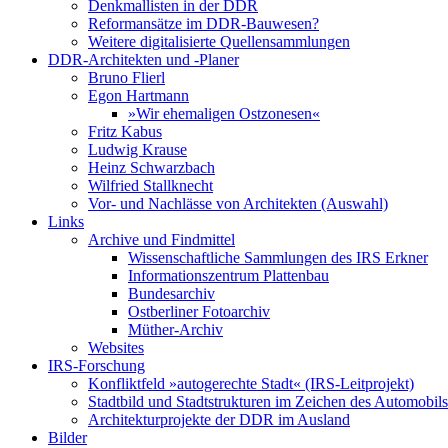
Denkmallisten in der DDR
Reformansätze im DDR-Bauwesen?
Weitere digitalisierte Quellensammlungen
DDR-Architekten und -Planer
Bruno Flierl
Egon Hartmann
»Wir ehemaligen Ostzonesen«
Fritz Kabus
Ludwig Krause
Heinz Schwarzbach
Wilfried Stallknecht
Vor- und Nachlässe von Architekten (Auswahl)
Links
Archive und Findmittel
Wissenschaftliche Sammlungen des IRS Erkner
Informationszentrum Plattenbau
Bundesarchiv
Ostberliner Fotoarchiv
Müther-Archiv
Websites
IRS-Forschung
Konfliktfeld »autogerechte Stadt« (IRS-Leitprojekt)
Stadtbild und Stadtstrukturen im Zeichen des Automobils
Architekturprojekte der DDR im Ausland
Bilder