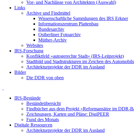
Vor- und Nachlässe von Architekten (Auswahl)
Links
Archive und Findmittel
Wissenschaftliche Sammlungen des IRS Erkner
Informationszentrum Plattenbau
Bundesarchiv
Ostberliner Fotoarchiv
Müther-Archiv
Websites
IRS-Forschung
Konfliktfeld »autogerechte Stadt« (IRS-Leitprojekt)
Stadtbild und Stadtstrukturen im Zeichen des Automobils
Architekturprojekte der DDR im Ausland
Bilder
Die DDR von oben
IRS-Bestände
Beständeübersicht
Findbücher aus dem Projekt »Reformansätze im DDR-
Zeichnungen, Karten und Pläne: DigiPEER
Fund des Monats
Digitale Ressourcen
Architekturprojekte der DDR im Ausland