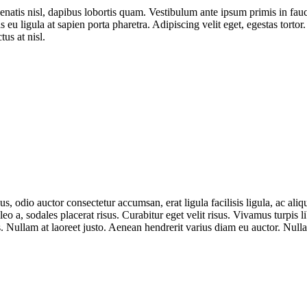
tis nisl, dapibus lobortis quam. Vestibulum ante ipsum primis in faucib
 ligula at sapien porta pharetra. Adipiscing velit eget, egestas tortor. Al
us at nisl.
, odio auctor consectetur accumsan, erat ligula facilisis ligula, ac ali
eo a, sodales placerat risus. Curabitur eget velit risus. Vivamus turpis li
s. Nullam at laoreet justo. Aenean hendrerit varius diam eu auctor. Null