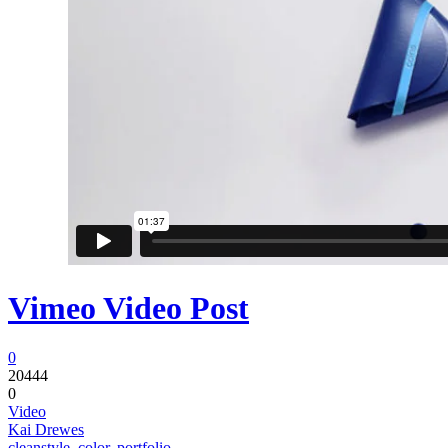
Vimeo Video Post
0
20444
0
Video
Kai Drewes
cleanstyle
,
color
,
portfolio